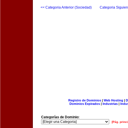
<< Categoria Anterior (Sociedad)
Categoria Siguien
Registro de Dominios
|
Web Hosting
|
D
Dominios Expirados
|
Industrias
|
Indu
Categorías de Dominio:
[Pág. princi