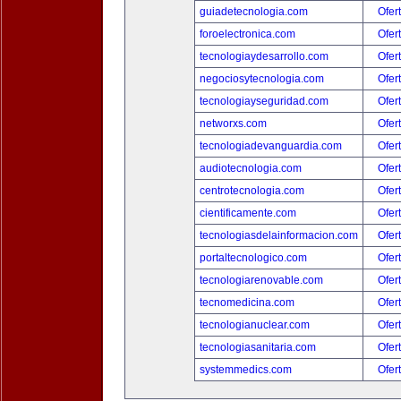
guiadetecnologia.com
Ofer
foroelectronica.com
Ofer
tecnologiaydesarrollo.com
Ofer
negociosytecnologia.com
Ofer
tecnologiayseguridad.com
Ofer
networxs.com
Ofer
tecnologiadevanguardia.com
Ofer
audiotecnologia.com
Ofer
centrotecnologia.com
Ofer
cientificamente.com
Ofer
tecnologiasdelainformacion.com
Ofer
portaltecnologico.com
Ofer
tecnologiarenovable.com
Ofer
tecnomedicina.com
Ofer
tecnologianuclear.com
Ofer
tecnologiasanitaria.com
Ofer
systemmedics.com
Ofer