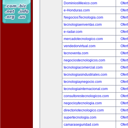
DominiosMexico.com
Ofer
e-Honduras.com
Ofer
NegociosTecnologia.com
Ofer
tecnologiaenventas.com
Ofer
e-radar.com
Ofer
mercadotecnologico.com
Ofer
vendedorvirtual.com
Ofer
tecnoventa.com
Ofer
negociostecnologicos.com
Ofer
tecnologiacomercial.com
Ofer
tecnologiasindustriales.com
Ofer
tecnologiaynegocio.com
Ofer
tecnologiainternacional.com
Ofer
consultorestecnologicos.com
Ofer
negocioytecnologia.com
Ofer
directoriotecnologico.com
Ofer
supertecnologia.com
Ofer
camaraseguridad.com
Ofer