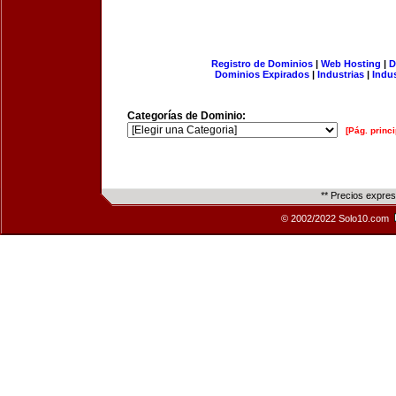
Registro de Dominios
|
Web Hosting
|
D
Dominios Expirados
|
Industrias
|
Indu
Categorías de Dominio:
[Pág. princi
** Precios expre
© 2002/2022 Solo10.com