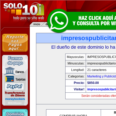
impresospublicita
El dueño de este dominio lo ha
Mayusculas:
IMPRESOSPUBLICI
Minusculas:
impresospublicitari
Longitud:
21 caracteres
Categorias:
Marketing y Publici
Precio:
$850.00
Visitar!
impresospublicitar
Serán consideradas ofer
R