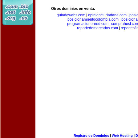
Otros dominios en venta:
guiadewebs.com
|
opinionciudadana.com
|
posi
posicionamientocolombia.com
|
posicion
programacionenred.com
|
comprahost.co
reportedemercados.com
|
reportesf
Registro de Dominios
|
Web Hosting
|
D