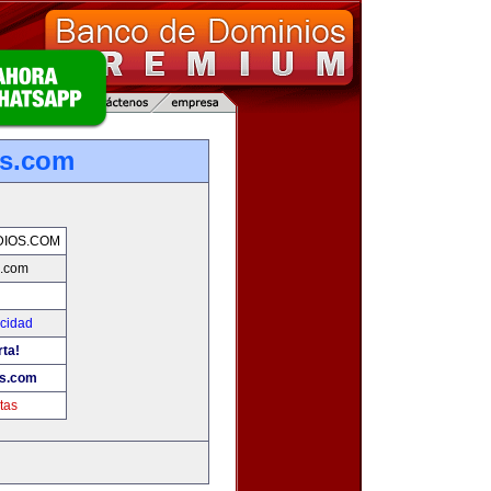
os.com
DIOS.COM
s.com
icidad
rta!
os.com
tas