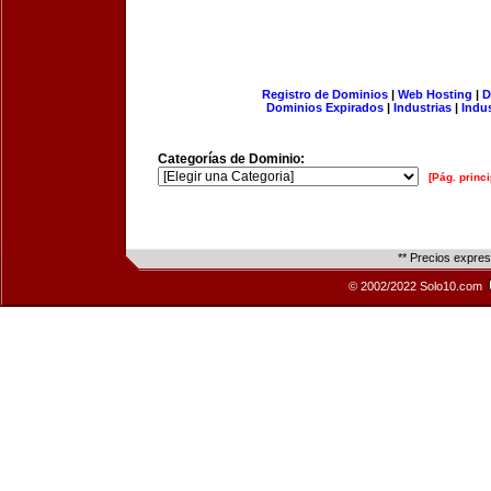
Registro de Dominios
|
Web Hosting
|
D
Dominios Expirados
|
Industrias
|
Indu
Categorías de Dominio:
[Pág. princi
** Precios expre
© 2002/2022 Solo10.com