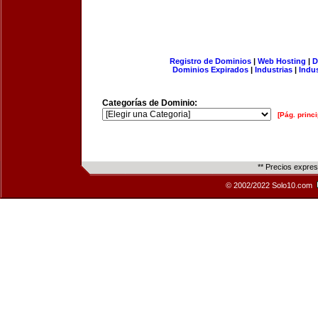
Registro de Dominios
|
Web Hosting
|
D
Dominios Expirados
|
Industrias
|
Indu
Categorías de Dominio:
[Pág. princi
** Precios expre
© 2002/2022 Solo10.com