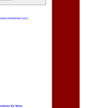
omercioInternet.com
|
ominios En Venta