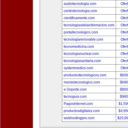
audiotecnologia.com
Ofer
centrotecnologia.com
Ofer
cientificamente.com
Ofer
tecnologiasdelainformacion.com
Ofer
portaltecnologico.com
Ofer
tecnologiarenovable.com
Ofer
tecnomedicina.com
Ofer
tecnologianuclear.com
Ofer
tecnologiasanitaria.com
Ofer
systemmedics.com
Ofer
productostecnologicos.com
$600
mundotecnologico.com
$690
e-Soporte.com
$800
tecnoguia.com
$980
PagosInternet.com
$1,50
productosdigitales.com
$4,95
webhostingpro.com
$20,0