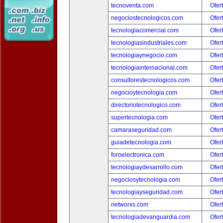
tecnoventa.com
Ofer
negociostecnologicos.com
Ofer
tecnologiacomercial.com
Ofer
tecnologiasindustriales.com
Ofer
tecnologiaynegocio.com
Ofer
tecnologiainternacional.com
Ofer
consultorestecnologicos.com
Ofer
negocioytecnologia.com
Ofer
directoriotecnologico.com
Ofer
supertecnologia.com
Ofer
camaraseguridad.com
Ofer
guiadetecnologia.com
Ofer
foroelectronica.com
Ofer
tecnologiaydesarrollo.com
Ofer
negociosytecnologia.com
Ofer
tecnologiayseguridad.com
Ofer
networxs.com
Ofer
tecnologiadevanguardia.com
Ofer