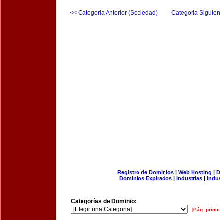
<< Categoria Anterior (Sociedad)
Categoria Siguien
Registro de Dominios
|
Web Hosting
|
D
Dominios Expirados
|
Industrias
|
Indu
Categorías de Dominio:
[Pág. princi