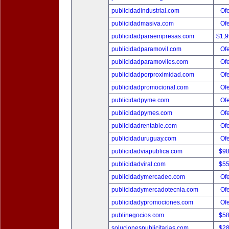
publicidadindustrial.com
Ofe
publicidadmasiva.com
Ofe
publicidadparaempresas.com
$1,
publicidadparamovil.com
Ofe
publicidadparamoviles.com
Ofe
publicidadporproximidad.com
Ofe
publicidadpromocional.com
Ofe
publicidadpyme.com
Ofe
publicidadpymes.com
Ofe
publicidadrentable.com
Ofe
publicidaduruguay.com
Ofe
publicidadviapublica.com
$9
publicidadviral.com
$5
publicidadymercadeo.com
Ofe
publicidadymercadotecnia.com
Ofe
publicidadypromociones.com
Ofe
publinegocios.com
$5
solucionespublicitarias.com
$2