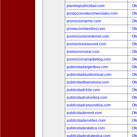
planetapublicidad.com
Ofe
producciondecomerciales.com
Ofe
promocionarme.com
Ofe
promociondesitios.com
Ofe
promocioneninternet.com
Ofe
promocionesenred.com
Ofe
promocionviral.com
Ofe
promocionymarketing.com
Ofe
publicidadargentina.com
Ofe
publicidadaudiovisual.com
Ofe
publicidadbarcelona.com
Ofe
publicidadchile.com
Ofe
publicidadcolombia.com
Ofe
publicidadcorporativa.com
Ofe
publicidadenred.com
Ofe
publicidadenvideo.com
Ofe
publicidadestatica.com
Ofe
publicidadestrategica.com
Ofe