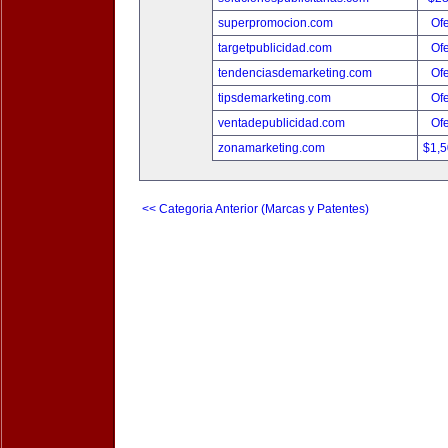
superpromocion.com
Ofe
targetpublicidad.com
Ofe
tendenciasdemarketing.com
Ofe
tipsdemarketing.com
Ofe
ventadepublicidad.com
Ofe
zonamarketing.com
$1,
<< Categoria Anterior (Marcas y Patentes)