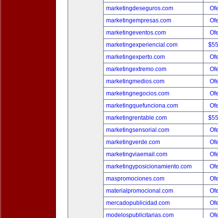
marketingdeseguros.com
Ofe
marketingempresas.com
Ofe
marketingeventos.com
Ofe
marketingexperiencial.com
$5
marketingexperto.com
Ofe
marketingextremo.com
Ofe
marketingmedios.com
Ofe
marketingnegocios.com
Ofe
marketingquefunciona.com
Ofe
marketingrentable.com
$5
marketingsensorial.com
Ofe
marketingverde.com
Ofe
marketingviaemail.com
Ofe
marketingyposicionamiento.com
Ofe
maspromociones.com
Ofe
materialpromocional.com
Ofe
mercadopublicidad.com
Ofe
modelospublicitarias.com
Ofe