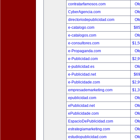
contratarfamosos.com
Ofe
CyberAgencia.com
Ofe
directoriodepublicidad.com
Ofe
e-catalogo.com
$8
e-catalogos.com
Ofe
e-consultores.com
$1,
e-Propaganda.com
Ofe
e-Publicidad.com
$2,
e-publicidad.es
Ofe
e-Publicidad.net
$6
e-Publicidade.com
$2,
empresademarketing.com
$1,
epublicidad.com
Ofe
ePublicidad.net
Ofe
ePublicidade.com
Ofe
EspacioDePublicidad.com
Ofe
estrategiamarketing.com
Ofe
estudiopublicidad.com
Ofe