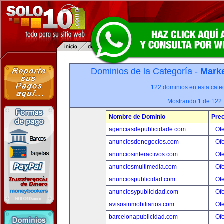
Dominios de la Categoría -
Marke
122 dominios en esta categ
Mostrando 1 de 122
Nombre de Dominio
Prec
agenciasdepublicidade.com
Ofe
anunciosdenegocios.com
Ofe
anunciosinteractivos.com
Ofe
anunciosmultimedia.com
Ofe
anunciospublicidad.com
Ofe
anunciosypublicidad.com
Ofe
avisosinmobiliarios.com
Ofe
barcelonapublicidad.com
Ofe