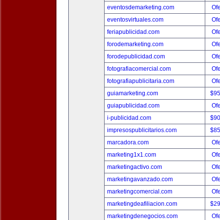
eventosdemarketing.com
Ofe
eventosvirtuales.com
Ofe
feriapublicidad.com
Ofe
forodemarketing.com
Ofe
forodepublicidad.com
Ofe
fotografiacomercial.com
Ofe
fotografiapublicitaria.com
Ofe
guiamarketing.com
$9
guiapublicidad.com
Ofe
i-publicidad.com
$9
impresospublicitarios.com
$8
marcadora.com
Ofe
marketing1x1.com
Ofe
marketingactivo.com
Ofe
marketingavanzado.com
Ofe
marketingcomercial.com
Ofe
marketingdeafiliacion.com
$2
marketingdenegocios.com
Ofe