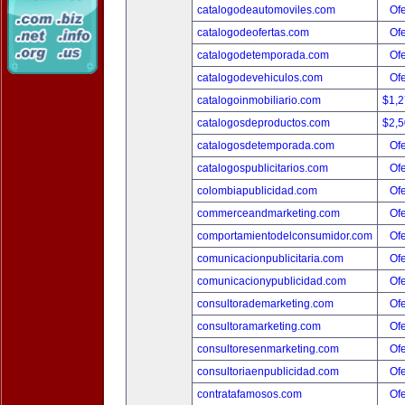
catalogodeautomoviles.com
Ofe
catalogodeofertas.com
Ofe
catalogodetemporada.com
Ofe
catalogodevehiculos.com
Ofe
catalogoinmobiliario.com
$1,
catalogosdeproductos.com
$2,
catalogosdetemporada.com
Ofe
catalogospublicitarios.com
Ofe
colombiapublicidad.com
Ofe
commerceandmarketing.com
Ofe
comportamientodelconsumidor.com
Ofe
comunicacionpublicitaria.com
Ofe
comunicacionypublicidad.com
Ofe
consultorademarketing.com
Ofe
consultoramarketing.com
Ofe
consultoresenmarketing.com
Ofe
consultoriaenpublicidad.com
Ofe
contratafamosos.com
Ofe